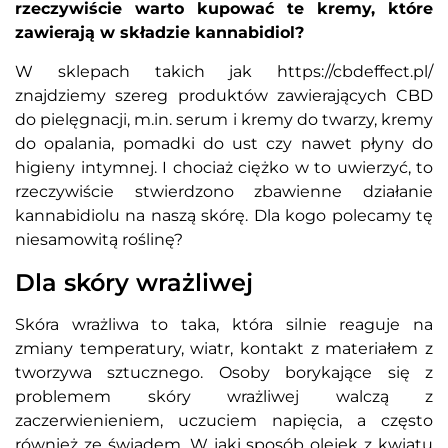
rzeczywiście warto kupować te kremy, które
zawierają w składzie kannabidiol?
W sklepach takich jak https://cbdeffect.pl/
znajdziemy szereg produktów zawierających CBD
do pielęgnacji, m.in. serum i kremy do twarzy, kremy
do opalania, pomadki do ust czy nawet płyny do
higieny intymnej. I chociaż ciężko w to uwierzyć, to
rzeczywiście stwierdzono zbawienne działanie
kannabidiolu na naszą skórę. Dla kogo polecamy tę
niesamowitą roślinę?
Dla skóry wrażliwej
Skóra wrażliwa to taka, która silnie reaguje na
zmiany temperatury, wiatr, kontakt z materiałem z
tworzywa sztucznego. Osoby borykające się z
problemem skóry wrażliwej walczą z
zaczerwienieniem, uczuciem napięcia, a często
również ze świądem. W jaki sposób olejek z kwiatu