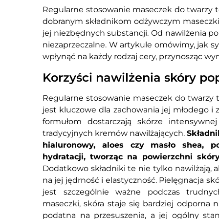
Regularne stosowanie maseczek do twarzy to 
dobranym składnikom odżywczym maseczki m
jej niezbędnych substancji. Od nawilżenia po
niezaprzeczalne. W artykule omówimy, jak 
wpłynąć na każdy rodzaj cery, przynosząc wy
Korzyści nawilżenia skóry p
Regularne stosowanie maseczek do twarzy t
jest kluczowe dla zachowania jej młodego 
formułom dostarczają skórze intensywne
tradycyjnych kremów nawilżających.
Składni
hialuronowy, aloes czy masło shea, 
hydratacji, tworząc na powierzchni skór
Dodatkowo składniki te nie tylko nawilżają, 
na jej jędrność i elastyczność. Pielęgnacja 
jest szczególnie ważne podczas trudnyc
maseczki, skóra staje się bardziej odporna
podatna na przesuszenia, a jej ogólny sta