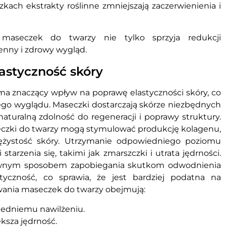
ach ekstrakty roślinne zmniejszają zaczerwienienia i
maseczek do twarzy nie tylko sprzyja redukcji
ienny i zdrowy wygląd.
astyczność skóry
a znaczący wpływ na poprawę elastyczności skóry, co
zego wyglądu. Maseczki dostarczają skórze niezbędnych
naturalną zdolność do regeneracji i poprawy struktury.
eczki do twarzy mogą stymulować produkcję kolagenu,
rężystość skóry. Utrzymanie odpowiedniego poziomu
arzenia się, takimi jak zmarszczki i utrata jędrności.
tywnym sposobem zapobiegania skutkom odwodnienia
tyczność, co sprawia, że jest bardziej podatna na
sowania maseczek do twarzy obejmują:
iedniemu nawilżeniu.
ksza jędrność.