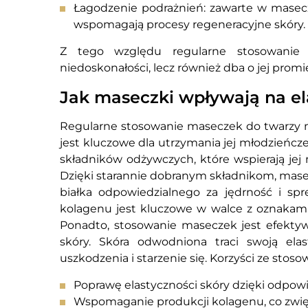
Łagodzenie podrażnień: zawarte w maseczk
wspomagają procesy regeneracyjne skóry.
Z tego względu regularne stosowanie 
niedoskonałości, lecz również dba o jej prom
Jak maseczki wpływają na el
Regularne stosowanie maseczek do twarzy m
jest kluczowe dla utrzymania jej młodzieńc
składników odżywczych, które wspierają jej 
Dzięki starannie dobranym składnikom, mas
białka odpowiedzialnego za jędrność i sp
kolagenu jest kluczowe w walce z oznakami st
Ponadto, stosowanie maseczek jest efek
skóry. Skóra odwodniona traci swoją elas
uszkodzenia i starzenie się. Korzyści ze sto
Poprawę elastyczności skóry dzięki odpow
Wspomaganie produkcji kolagenu, co zwię