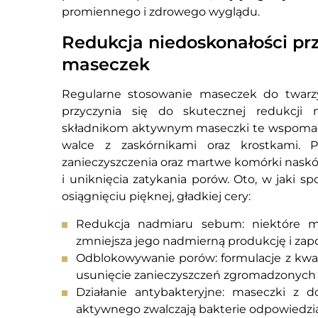
promiennego i zdrowego wyglądu.
Redukcja niedoskonałości pr
maseczek
Regularne stosowanie maseczek do twarzy
przyczynia się do skutecznej redukcji n
składnikom aktywnym maseczki te wspomagaj
walce z zaskórnikami oraz krostkami. 
zanieczyszczenia oraz martwe komórki naskó
i uniknięcia zatykania porów. Oto, w jaki
osiągnięciu pięknej, gładkiej cery:
Redukcja nadmiaru sebum: niektóre ma
zmniejsza jego nadmierną produkcję i zapo
Odblokowywanie porów: formulacje z kwas
usunięcie zanieczyszczeń zgromadzonych 
Działanie antybakteryjne: maseczki z 
aktywnego zwalczają bakterie odpowiedzi