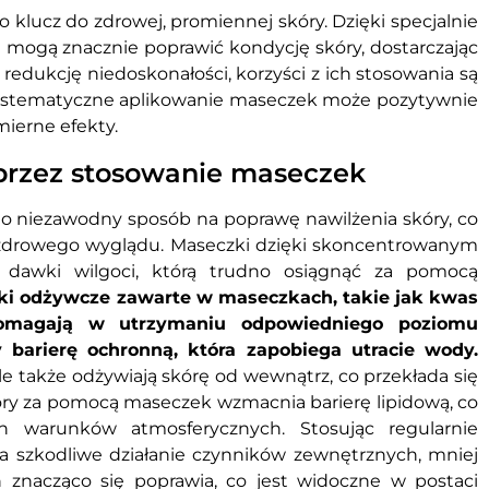
klucz do zdrowej, promiennej skóry. Dzięki specjalnie
ogą znacznie poprawić kondycję skóry, dostarczając
 redukcję niedoskonałości, korzyści z ich stosowania są
systematyczne aplikowanie maseczek może pozytywnie
mierne efekty.
oprzez stosowanie maseczek
o niezawodny sposób na poprawę nawilżenia skóry, co
i zdrowego wyglądu. Maseczki dzięki skoncentrowanym
j dawki wilgoci, którą trudno osiągnąć za pomocą
ki odżywcze zawarte w maseczkach, takie jak kwas
pomagają w utrzymaniu odpowiedniego poziomu
y barierę ochronną, która zapobiega utracie wody.
ale także odżywiają skórę od wewnątrz, co przekłada się
skóry za pomocą maseczek wzmacnia barierę lipidową, co
h warunków atmosferycznych. Stosując regularnie
 na szkodliwe działanie czynników zewnętrznych, mniej
n znacząco się poprawia, co jest widoczne w postaci