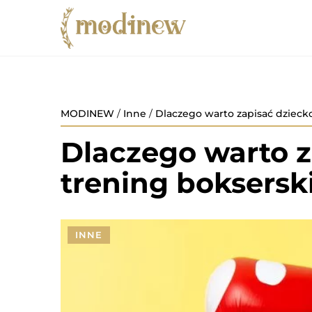
MODINEW
/
Inne
/
Dlaczego warto zapisać dzieck
Dlaczego warto z
trening boksersk
INNE