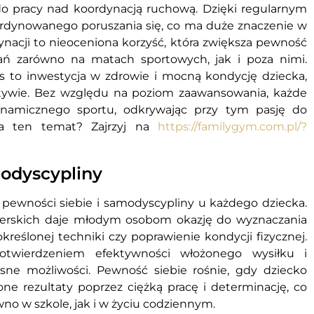
do pracy nad koordynacją ruchową. Dzięki regularnym
koordynowanego poruszania się, co ma duże znaczenie w
acji to nieoceniona korzyść, która zwiększa pewność
ań zarówno na matach sportowych, jak i poza nimi.
s to inwestycja w zdrowie i mocną kondycję dziecka,
tywie. Bez względu na poziom zaawansowania, każde
ynamicznego sportu, odkrywając przy tym pasję do
na ten temat? Zajrzyj na
https://familygym.com.pl/?
modyscypliny
pewności siebie i samodyscypliny u każdego dziecka.
serskich daje młodym osobom okazję do wyznaczania
reślonej techniki czy poprawienie kondycji fizycznej.
twierdzeniem efektywności włożonego wysiłku i
sne możliwości. Pewność siebie rośnie, gdy dziecko
one rezultaty poprzez ciężką pracę i determinację, co
no w szkole, jak i w życiu codziennym.