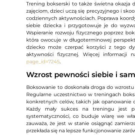
Trening bokserski to także świetna okazja 
zajęciom, dzieci uczą się precyzyjnego i s
codziennych aktywnościach. Poprawa koordyn
siebie dziecka i przygotowuje je do wyzw
Wspieranie rozwoju fizycznego poprzez bok
która owocuje w długoterminowej perspek
dziecko może czerpać korzyści z tego d
aktywności fizycznej.
Więcej informacji 
page_id=7245
.
Wzrost pewności siebie i sa
Boksowanie to doskonała droga do wzrostu 
Regularne uczestnictwo w treningach bok
konkretnych celów, takich jak opanowanie ok
Każdy mały sukces na treningu jest po
systematyczności, co buduje wiarę we wła
zauważa, że jest w stanie osiągnąć zamierz
przekłada się na lepsze funkcjonowanie zarów